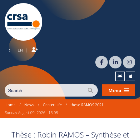
FR
EN
|
|
Menu
Home
/
News
/
Center Life
/
thèse RAMOS 2021
Sunday August 09, 2026 - 13:08
Thèse : Robin RAMOS – Synthèse et