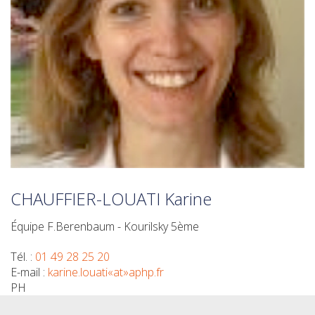
CHAUFFIER-LOUATI Karine
Équipe F.Berenbaum - Kourilsky 5ème
Tél. :
01 49 28 25 20
E-mail :
karine.louati«at»aphp.fr
PH