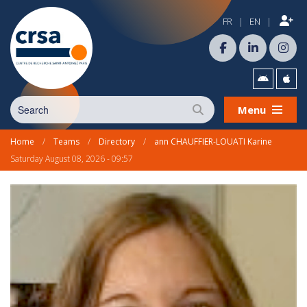
FR
EN
|
|
Menu
Home
/
Teams
/
Directory
/
ann CHAUFFIER-LOUATI Karine
Saturday August 08, 2026 - 09:57