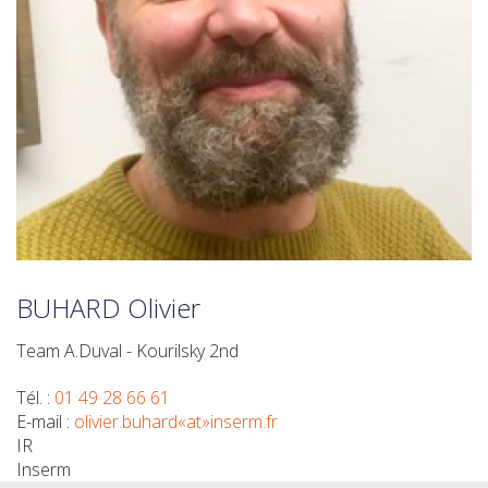
BUHARD Olivier
Team A.Duval - Kourilsky 2nd
Tél. :
01 49 28 66 61
E-mail :
olivier.buhard«at»inserm.fr
IR
Inserm