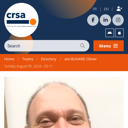
FR
EN
|
|
Menu
Home
/
Teams
/
Directory
/
ann BUHARD Olivier
Sunday August 09, 2026 - 05:11